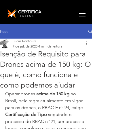
Post
Lucas Fontoura
7 de jul. de 2025
4 min de leitura
Isenção de Requisito para
Drones acima de 150 kg: O
que é, como funciona e
como podemos ajudar
Operar drones 
acima de 150 kg
 no 
Brasil, pela regra atualmente em vigor 
para os drones, o RBAC-E nº 94, exige 
Certificação de Tipo
 seguindo o 
processo do RBAC nº 21, um processo 
longo, complexo e caro, o mesmo que 